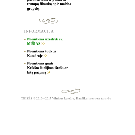
trumpą filmuką apie maldos
grupelę.
INFORMACIJA
Norintiems užsakyti šv.
MIŠIAS
Norintiems tuoktis
Katedroje
Norintiems gauti
Krikšto liudijimo išrašą ar
kitą pažymą
TEISĖS
© 2010—2017 Vilniaus katedra,
Katalikų interneto tarnyba