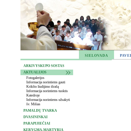
SIELOVADA
PAVE
ARKIVYSKUPO SOSTAS
AKTUALIJOS
Fotogalerijos
Informacija norintiems gauti
Krikšto liudijimo išrašą
Informacija norintiems tuoktis
Katedroje
Informacija norintiems užsakyti
šv. Mišias
PAMALDŲ TVARKA
DVASININKAI
PARAPIJIEČIAI
KERYGMA-MARTYRIA