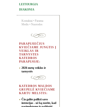
LEITOURGIA
DIAKONIA
Kontaktai
•
Parama
Medis
•
Nuorodos
PARAPIJIEČIUS
KVIEČIAME JUNGTIS Į
VEIKLAS IR
TARNYSTES
KATEDROS
PARAPIJOJE:
2026 metų veiklos ir
tarnystės
KATEDROS MALDOS
GRUPELĖ KVIEČIAME
KARTU MELSTIS:
Čia galite palikti savo
intencijas - už ką norite, kad
pasimelstume ir pažiūrėti