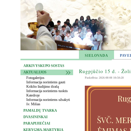
SIELOVADA
PAVE
ARKIVYSKUPO SOSTAS
Rugpjūčio 15 d. - Žol
AKTUALIJOS
Fotogalerijos
Paskelbta: 2026-08-08 10:50:28
Informacija norintiems gauti
Krikšto liudijimo išrašą
Informacija norintiems tuoktis
Katedroje
Informacija norintiems užsakyti
šv. Mišias
PAMALDŲ TVARKA
DVASININKAI
PARAPIJIEČIAI
KERYGMA-MARTYRIA