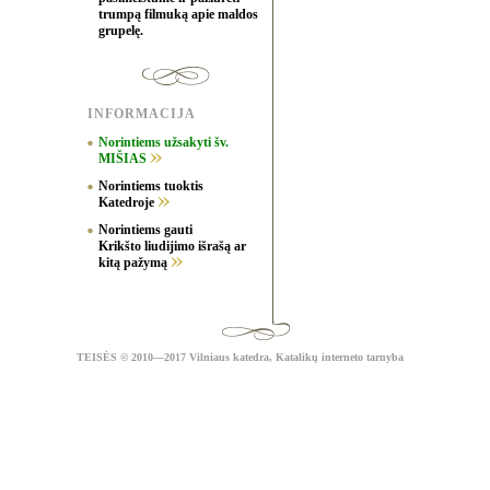
trumpą filmuką apie maldos
grupelę.
INFORMACIJA
Norintiems užsakyti šv.
MIŠIAS
Norintiems tuoktis
Katedroje
Norintiems gauti
Krikšto liudijimo išrašą ar
kitą pažymą
TEISĖS
© 2010—2017 Vilniaus katedra,
Katalikų interneto tarnyba