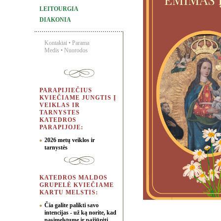
LEITOURGIA
DIAKONIA
Kontaktai
•
Parama
Medis
•
Nuorodos
PARAPIJIEČIUS
KVIEČIAME JUNGTIS Į
VEIKLAS IR
TARNYSTES
KATEDROS
PARAPIJOJE:
2026 metų veiklos ir
tarnystės
KATEDROS MALDOS
GRUPELĖ KVIEČIAME
KARTU MELSTIS:
Čia galite palikti savo
intencijas - už ką norite, kad
pasimelstume ir pažiūrėti