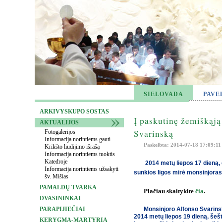
SIELOVADA
PAVE
ARKIVYSKUPO SOSTAS
Į paskutinę žemiškąją
AKTUALIJOS
Svarinską
Fotogalerijos
Informacija norintiems gauti
Paskelbta: 2014-07-18 17:09:11
Krikšto liudijimo išrašą
Informacija norintiems tuoktis
Katedroje
2014 metų liepos 17 dieną,
Informacija norintiems užsakyti
sunkios ligos mirė monsinjor
šv. Mišias
PAMALDŲ TVARKA
Plačiau skaitykite
čia
.
DVASININKAI
PARAPIJIEČIAI
Monsinjoro Alfonso Svarinsk
2014 metų liepos 19 dieną, šešt
KERYGMA-MARTYRIA