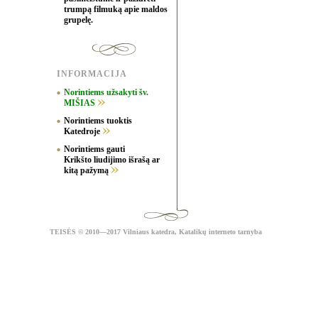
trumpą filmuką apie maldos
grupelę.
INFORMACIJA
Norintiems užsakyti šv.
MIŠIAS
Norintiems tuoktis
Katedroje
Norintiems gauti
Krikšto liudijimo išrašą ar
kitą pažymą
TEISĖS
© 2010—2017 Vilniaus katedra,
Katalikų interneto tarnyba