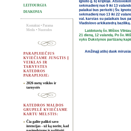
Ignoto g. 6) kriptoje. Atsisveik
LEITOURGIA
sekmadienį nuo 9 iki 13 valando
palaikai bus perkelti į Šv. Igno
DIAKONIA
sekmadienį nuo 13 iki 22 valand
val. karstas su palaikais bus pal
Vladislovo arkikatedrą baziliką.
Kontaktai
•
Parama
Medis
•
Nuorodos
Laidotuvių šv. Mišios Vilnia
21 dieną, 12 valandą. Po šv. Mi
vyks Dukstynos partizanų kapi
Amžinąjį atilsį duok mirusia
PARAPIJIEČIUS
KVIEČIAME JUNGTIS Į
VEIKLAS IR
TARNYSTES
KATEDROS
PARAPIJOJE:
2026 metų veiklos ir
tarnystės
KATEDROS MALDOS
GRUPELĖ KVIEČIAME
KARTU MELSTIS:
Čia galite palikti savo
intencijas - už ką norite, kad
pasimelstume ir pažiūrėti