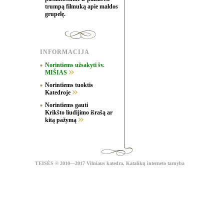
trumpą filmuką apie maldos
grupelę.
INFORMACIJA
Norintiems užsakyti šv.
MIŠIAS
Norintiems tuoktis
Katedroje
Norintiems gauti
Krikšto liudijimo išrašą ar
kitą pažymą
TEISĖS
© 2010—2017 Vilniaus katedra,
Katalikų interneto tarnyba