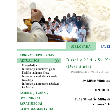
SIELOVADA
PAVE
ARKIVYSKUPO SOSTAS
Birželio 22 d. - Šv. K
AKTUALIJOS
(Devintinės)
Fotogalerijos
Informacija norintiems gauti
Paskelbta: 2014-06-14 21:41:07
Krikšto liudijimo išrašą
Informacija norintiems tuoktis
Katedroje
Šv. Mišios Vilniaus
Informacija norintiems užsakyti
šv. Mišias
8, 9, 10, 1
PAMALDŲ TVARKA
DVASININKAI
Po 12.30 val. Šv. Mišių -
PARAPIJIEČIAI
Vilniaus Ark
KERYGMA-MARTYRIA