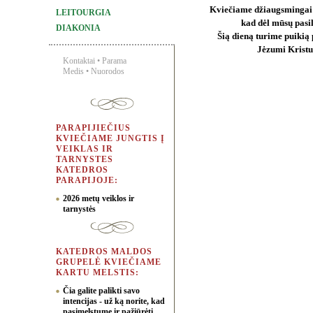
Kviečiame džiaugsmingai p
LEITOURGIA
kad dėl mūsų pasil
DIAKONIA
Šią dieną turime puikią 
Jėzumi Kristu
Kontaktai
•
Parama
Medis
•
Nuorodos
PARAPIJIEČIUS
KVIEČIAME JUNGTIS Į
VEIKLAS IR
TARNYSTES
KATEDROS
PARAPIJOJE:
2026 metų veiklos ir
tarnystės
KATEDROS MALDOS
GRUPELĖ KVIEČIAME
KARTU MELSTIS:
Čia galite palikti savo
intencijas - už ką norite, kad
pasimelstume ir pažiūrėti