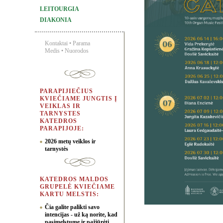
LEITOURGIA
DIAKONIA
Kontaktai
•
Parama
Medis
•
Nuorodos
PARAPIJIEČIUS
KVIEČIAME JUNGTIS Į
VEIKLAS IR
TARNYSTES
KATEDROS
PARAPIJOJE:
2026 metų veiklos ir
tarnystės
KATEDROS MALDOS
GRUPELĖ KVIEČIAME
KARTU MELSTIS:
Čia galite palikti savo
intencijas - už ką norite, kad
pasimelstume ir pažiūrėti