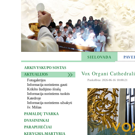
SIELOVADA
PAVE
ARKIVYSKUPO SOSTAS
Vox Organi Cathedrali
AKTUALIJOS
Fotogalerijos
Paskelbta: 2026-06-16 10:08:21
Informacija norintiems gauti
Krikšto liudijimo išrašą
Informacija norintiems tuoktis
Katedroje
Informacija norintiems užsakyti
šv. Mišias
PAMALDŲ TVARKA
DVASININKAI
PARAPIJIEČIAI
KERYGMA-MARTYRIA