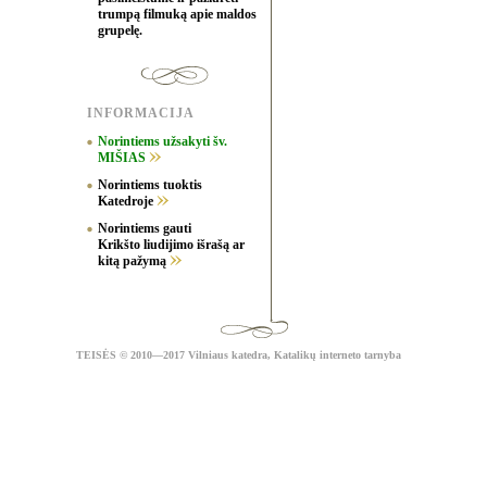
trumpą filmuką apie maldos
grupelę.
INFORMACIJA
Norintiems užsakyti šv.
MIŠIAS
Norintiems tuoktis
Katedroje
Norintiems gauti
Krikšto liudijimo išrašą ar
kitą pažymą
TEISĖS
© 2010—2017 Vilniaus katedra,
Katalikų interneto tarnyba