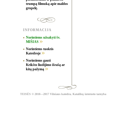
trumpą filmuką apie maldos
grupelę.
INFORMACIJA
Norintiems užsakyti šv.
MIŠIAS
Norintiems tuoktis
Katedroje
Norintiems gauti
Krikšto liudijimo išrašą ar
kitą pažymą
TEISĖS
© 2010—2017 Vilniaus katedra,
Katalikų interneto tarnyba