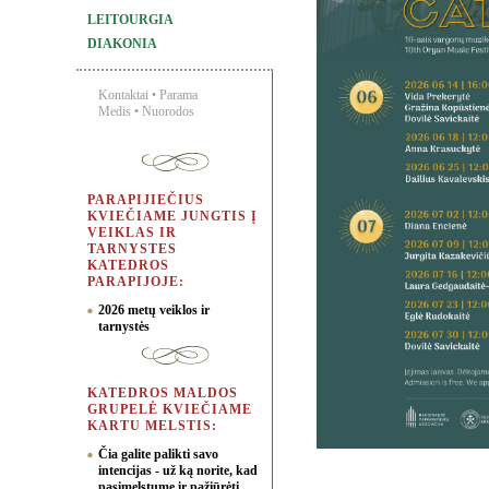
LEITOURGIA
DIAKONIA
Kontaktai
•
Parama
Medis
•
Nuorodos
PARAPIJIEČIUS
KVIEČIAME JUNGTIS Į
VEIKLAS IR
TARNYSTES
KATEDROS
PARAPIJOJE:
2026 metų veiklos ir
tarnystės
KATEDROS MALDOS
GRUPELĖ KVIEČIAME
KARTU MELSTIS:
Čia galite palikti savo
intencijas - už ką norite, kad
pasimelstume ir pažiūrėti