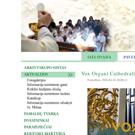
SIELOVADA
PAVE
ARKIVYSKUPO SOSTAS
Vox Organi Cathedrali
AKTUALIJOS
Fotogalerijos
Paskelbta: 2026-06-16 10:08:21
Informacija norintiems gauti
Krikšto liudijimo išrašą
Informacija norintiems tuoktis
Katedroje
Informacija norintiems užsakyti
šv. Mišias
PAMALDŲ TVARKA
DVASININKAI
PARAPIJIEČIAI
KERYGMA-MARTYRIA