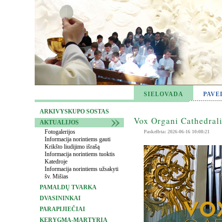
SIELOVADA
PAVE
ARKIVYSKUPO SOSTAS
Vox Organi Cathedrali
AKTUALIJOS
Fotogalerijos
Paskelbta: 2026-06-16 10:08:21
Informacija norintiems gauti
Krikšto liudijimo išrašą
Informacija norintiems tuoktis
Katedroje
Informacija norintiems užsakyti
šv. Mišias
PAMALDŲ TVARKA
DVASININKAI
PARAPIJIEČIAI
KERYGMA-MARTYRIA