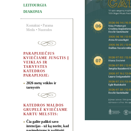
LEITOURGIA
DIAKONIA
Kontaktai
•
Parama
Medis
•
Nuorodos
PARAPIJIEČIUS
KVIEČIAME JUNGTIS Į
VEIKLAS IR
TARNYSTES
KATEDROS
PARAPIJOJE:
2026 metų veiklos ir
tarnystės
KATEDROS MALDOS
GRUPELĖ KVIEČIAME
KARTU MELSTIS:
Čia galite palikti savo
intencijas - už ką norite, kad
pasimelstume ir pažiūrėti