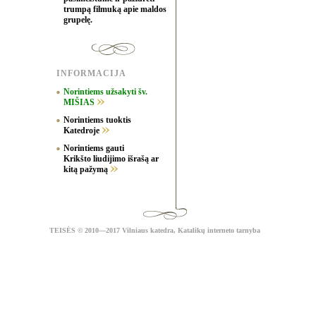
trumpą filmuką apie maldos
grupelę.
INFORMACIJA
Norintiems užsakyti šv.
MIŠIAS
Norintiems tuoktis
Katedroje
Norintiems gauti
Krikšto liudijimo išrašą ar
kitą pažymą
TEISĖS
© 2010—2017 Vilniaus katedra,
Katalikų interneto tarnyba