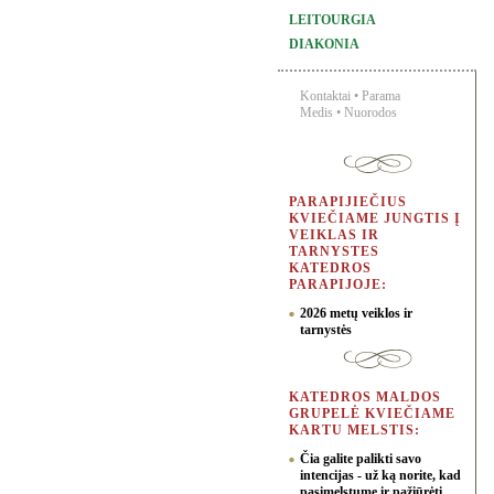
LEITOURGIA
DIAKONIA
Kontaktai
•
Parama
Medis
•
Nuorodos
PARAPIJIEČIUS
KVIEČIAME JUNGTIS Į
VEIKLAS IR
TARNYSTES
KATEDROS
PARAPIJOJE:
2026 metų veiklos ir
tarnystės
KATEDROS MALDOS
GRUPELĖ KVIEČIAME
KARTU MELSTIS:
Čia galite palikti savo
intencijas - už ką norite, kad
pasimelstume ir pažiūrėti