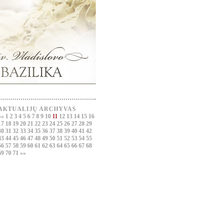
AKTUALIJŲ ARCHYVAS
««
1
2
3
4
5
6
7
8
9
10
11
12
13
14
15
16
17
18
19
20
21
22
23
24
25
26
27
28
29
30
31
32
33
34
35
36
37
38
39
40
41
42
43
44
45
46
47
48
49
50
51
52
53
54
55
56
57
58
59
60
61
62
63
64
65
66
67
68
69
70
71
»»