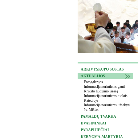
ARKIVYSKUPO SOSTAS
AKTUALIJOS
Fotogalerijos
Informacija norintiems gauti
Krikšto liudijimo išrašą
Informacija norintiems tuoktis
Katedroje
Informacija norintiems užsakyti
šv. Mišias
PAMALDŲ TVARKA
DVASININKAI
PARAPIJIEČIAI
KERYGMA-MARTYRIA