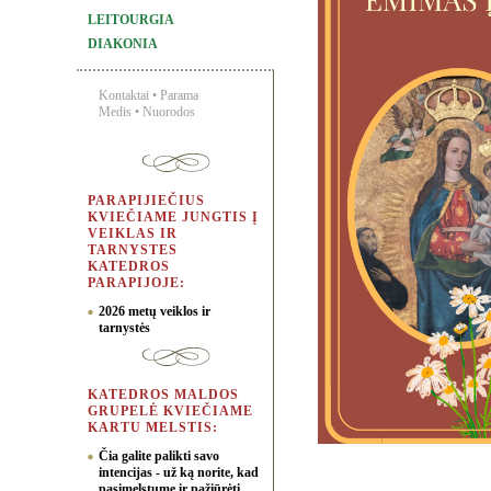
LEITOURGIA
DIAKONIA
Kontaktai
•
Parama
Medis
•
Nuorodos
PARAPIJIEČIUS
KVIEČIAME JUNGTIS Į
VEIKLAS IR
TARNYSTES
KATEDROS
PARAPIJOJE:
2026 metų veiklos ir
tarnystės
KATEDROS MALDOS
GRUPELĖ KVIEČIAME
KARTU MELSTIS:
Čia galite palikti savo
intencijas - už ką norite, kad
pasimelstume ir pažiūrėti