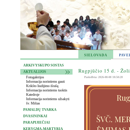
SIELOVADA
PAVE
ARKIVYSKUPO SOSTAS
Rugpjūčio 15 d. - Žol
AKTUALIJOS
Fotogalerijos
Paskelbta: 2026-08-08 10:50:28
Informacija norintiems gauti
Krikšto liudijimo išrašą
Informacija norintiems tuoktis
Katedroje
Informacija norintiems užsakyti
šv. Mišias
PAMALDŲ TVARKA
DVASININKAI
PARAPIJIEČIAI
KERYGMA-MARTYRIA