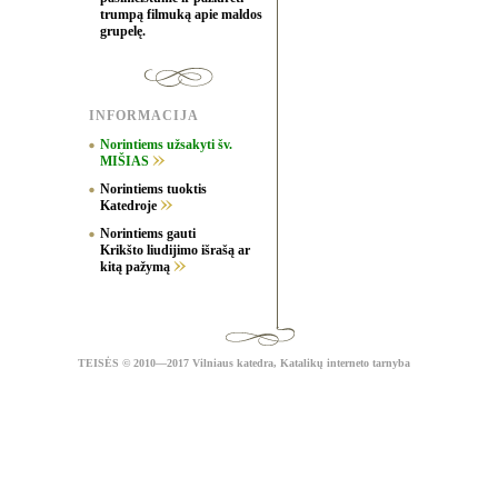
trumpą filmuką apie maldos
grupelę.
INFORMACIJA
Norintiems užsakyti šv.
MIŠIAS
Norintiems tuoktis
Katedroje
Norintiems gauti
Krikšto liudijimo išrašą ar
kitą pažymą
TEISĖS
© 2010—2017 Vilniaus katedra,
Katalikų interneto tarnyba