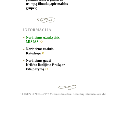
trumpą filmuką apie maldos
grupelę.
INFORMACIJA
Norintiems užsakyti šv.
MIŠIAS
Norintiems tuoktis
Katedroje
Norintiems gauti
Krikšto liudijimo išrašą ar
kitą pažymą
TEISĖS
© 2010—2017 Vilniaus katedra,
Katalikų interneto tarnyba