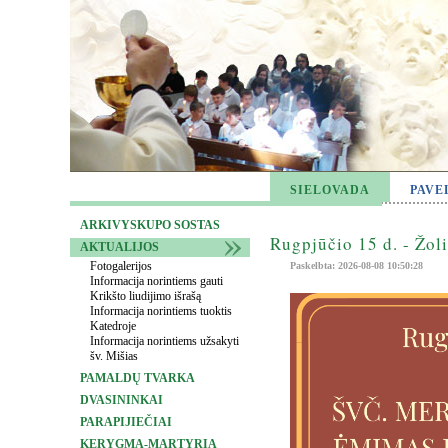
SIELOVADA
PAVE
ARKIVYSKUPO SOSTAS
Rugpjūčio 15 d. - Žol
AKTUALIJOS
Fotogalerijos
Paskelbta: 2026-08-08 10:50:28
Informacija norintiems gauti
Krikšto liudijimo išrašą
Informacija norintiems tuoktis
Katedroje
Informacija norintiems užsakyti
šv. Mišias
PAMALDŲ TVARKA
DVASININKAI
PARAPIJIEČIAI
KERYGMA-MARTYRIA