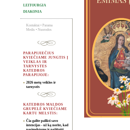
LEITOURGIA
DIAKONIA
Kontaktai
•
Parama
Medis
•
Nuorodos
PARAPIJIEČIUS
KVIEČIAME JUNGTIS Į
VEIKLAS IR
TARNYSTES
KATEDROS
PARAPIJOJE:
2026 metų veiklos ir
tarnystės
KATEDROS MALDOS
GRUPELĖ KVIEČIAME
KARTU MELSTIS:
Čia galite palikti savo
intencijas - už ką norite, kad
pasimelstume ir pažiūrėti