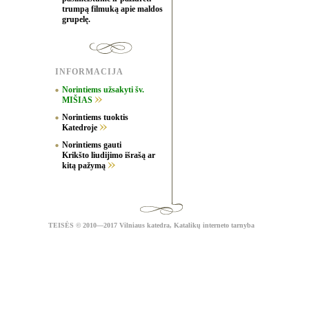
trumpą filmuką apie maldos
grupelę.
INFORMACIJA
Norintiems užsakyti šv.
MIŠIAS
Norintiems tuoktis
Katedroje
Norintiems gauti
Krikšto liudijimo išrašą ar
kitą pažymą
TEISĖS
© 2010—2017 Vilniaus katedra,
Katalikų interneto tarnyba