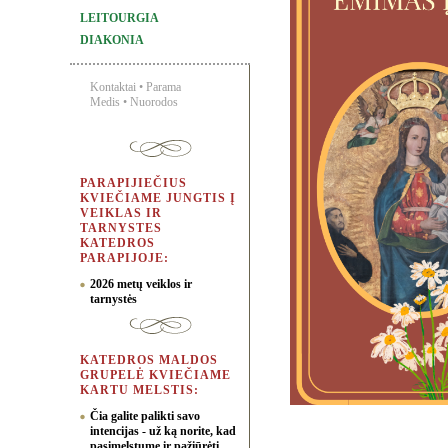
LEITOURGIA
DIAKONIA
Kontaktai
•
Parama
Medis
•
Nuorodos
PARAPIJIEČIUS
KVIEČIAME JUNGTIS Į
VEIKLAS IR
TARNYSTES
KATEDROS
PARAPIJOJE:
2026 metų veiklos ir
tarnystės
KATEDROS MALDOS
GRUPELĖ KVIEČIAME
KARTU MELSTIS:
Čia galite palikti savo
intencijas - už ką norite, kad
pasimelstume ir pažiūrėti