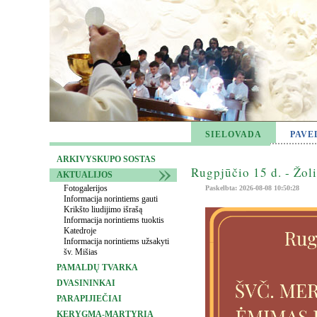
SIELOVADA
PAVE
ARKIVYSKUPO SOSTAS
Rugpjūčio 15 d. - Žol
AKTUALIJOS
Fotogalerijos
Paskelbta: 2026-08-08 10:50:28
Informacija norintiems gauti
Krikšto liudijimo išrašą
Informacija norintiems tuoktis
Katedroje
Informacija norintiems užsakyti
šv. Mišias
PAMALDŲ TVARKA
DVASININKAI
PARAPIJIEČIAI
KERYGMA-MARTYRIA