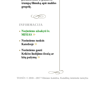
trumpą filmuką apie maldos
grupelę.
INFORMACIJA
Norintiems užsakyti šv.
MIŠIAS
Norintiems tuoktis
Katedroje
Norintiems gauti
Krikšto liudijimo išrašą ar
kitą pažymą
TEISĖS
© 2010—2017 Vilniaus katedra,
Katalikų interneto tarnyba