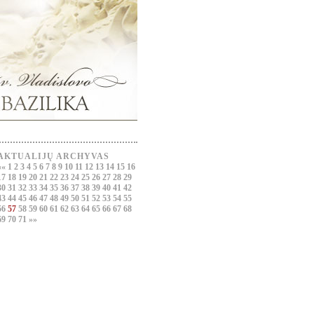
AKTUALIJŲ ARCHYVAS
««
1
2
3
4
5
6
7
8
9
10
11
12
13
14
15
16
17
18
19
20
21
22
23
24
25
26
27
28
29
30
31
32
33
34
35
36
37
38
39
40
41
42
43
44
45
46
47
48
49
50
51
52
53
54
55
56
57
58
59
60
61
62
63
64
65
66
67
68
69
70
71
»»