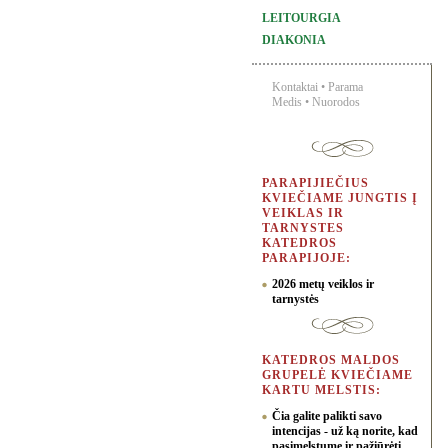
LEITOURGIA
DIAKONIA
Kontaktai
•
Parama
Medis
•
Nuorodos
PARAPIJIEČIUS
KVIEČIAME JUNGTIS Į
VEIKLAS IR
TARNYSTES
KATEDROS
PARAPIJOJE:
2026 metų veiklos ir
tarnystės
KATEDROS MALDOS
GRUPELĖ KVIEČIAME
KARTU MELSTIS:
Čia galite palikti savo
intencijas - už ką norite, kad
pasimelstume ir pažiūrėti