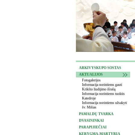
ARKIVYSKUPO SOSTAS
AKTUALIJOS
Fotogalerijos
Informacija norintiems gauti
Krikšto liudijimo išrašą
Informacija norintiems tuoktis
Katedroje
Informacija norintiems užsakyti
šv. Mišias
PAMALDŲ TVARKA
DVASININKAI
PARAPIJIEČIAI
KERYGMA-MARTYRIA