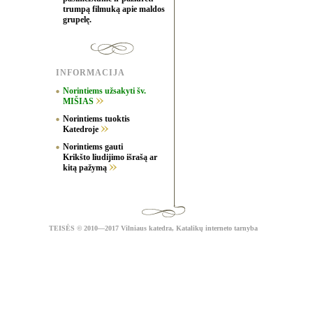
trumpą filmuką apie maldos
grupelę.
INFORMACIJA
Norintiems užsakyti šv.
MIŠIAS
Norintiems tuoktis
Katedroje
Norintiems gauti
Krikšto liudijimo išrašą ar
kitą pažymą
TEISĖS
© 2010—2017 Vilniaus katedra,
Katalikų interneto tarnyba