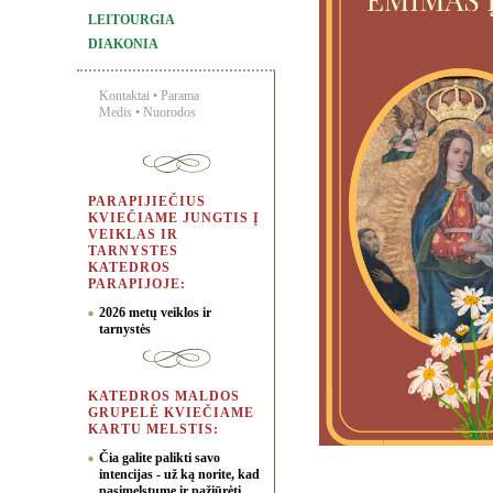
LEITOURGIA
DIAKONIA
Kontaktai
•
Parama
Medis
•
Nuorodos
PARAPIJIEČIUS
KVIEČIAME JUNGTIS Į
VEIKLAS IR
TARNYSTES
KATEDROS
PARAPIJOJE:
2026 metų veiklos ir
tarnystės
KATEDROS MALDOS
GRUPELĖ KVIEČIAME
KARTU MELSTIS:
Čia galite palikti savo
intencijas - už ką norite, kad
pasimelstume ir pažiūrėti