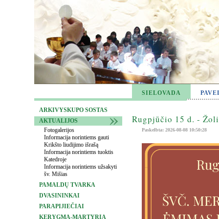
SIELOVADA
PAVE
ARKIVYSKUPO SOSTAS
Rugpjūčio 15 d. - Žol
AKTUALIJOS
Fotogalerijos
Paskelbta: 2026-08-08 10:50:28
Informacija norintiems gauti
Krikšto liudijimo išrašą
Informacija norintiems tuoktis
Katedroje
Informacija norintiems užsakyti
šv. Mišias
PAMALDŲ TVARKA
DVASININKAI
PARAPIJIEČIAI
KERYGMA-MARTYRIA