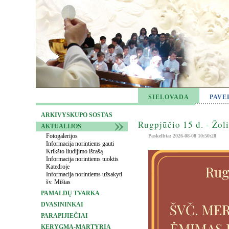
SIELOVADA
PAVE
ARKIVYSKUPO SOSTAS
Rugpjūčio 15 d. - Žol
AKTUALIJOS
Fotogalerijos
Paskelbta: 2026-08-08 10:50:28
Informacija norintiems gauti
Krikšto liudijimo išrašą
Informacija norintiems tuoktis
Katedroje
Informacija norintiems užsakyti
šv. Mišias
PAMALDŲ TVARKA
DVASININKAI
PARAPIJIEČIAI
KERYGMA-MARTYRIA