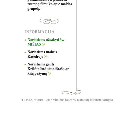
trumpą filmuką apie maldos
grupelę.
INFORMACIJA
Norintiems užsakyti šv.
MIŠIAS
Norintiems tuoktis
Katedroje
Norintiems gauti
Krikšto liudijimo išrašą ar
kitą pažymą
TEISĖS
© 2010—2017 Vilniaus katedra,
Katalikų interneto tarnyba