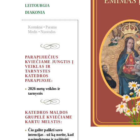
LEITOURGIA
DIAKONIA
Kontaktai
•
Parama
Medis
•
Nuorodos
PARAPIJIEČIUS
KVIEČIAME JUNGTIS Į
VEIKLAS IR
TARNYSTES
KATEDROS
PARAPIJOJE:
2026 metų veiklos ir
tarnystės
KATEDROS MALDOS
GRUPELĖ KVIEČIAME
KARTU MELSTIS:
Čia galite palikti savo
intencijas - už ką norite, kad
pasimelstume ir pažiūrėti