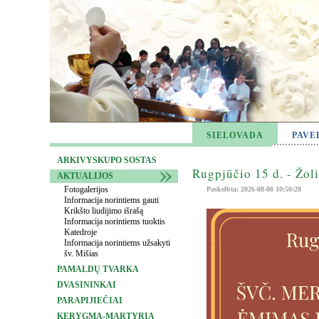
SIELOVADA
PAVE
ARKIVYSKUPO SOSTAS
Rugpjūčio 15 d. - Žol
AKTUALIJOS
Fotogalerijos
Paskelbta: 2026-08-08 10:50:28
Informacija norintiems gauti
Krikšto liudijimo išrašą
Informacija norintiems tuoktis
Katedroje
Informacija norintiems užsakyti
šv. Mišias
PAMALDŲ TVARKA
DVASININKAI
PARAPIJIEČIAI
KERYGMA-MARTYRIA