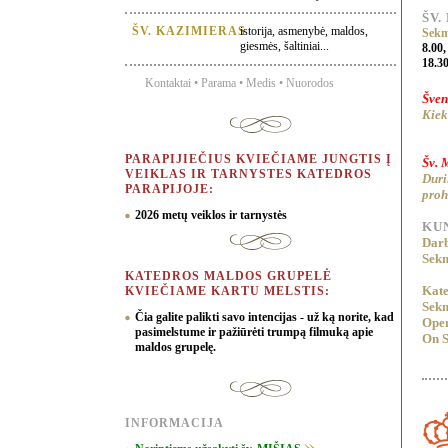
ŠV.
ŠV. KAZIMIERAS
istorija, asmenybė, maldos,
Sekm
giesmės, šaltiniai...
8.00,
18.30
Kontaktai
•
Parama
•
Medis
•
Nuorodos
Šven
Kiek
PARAPIJIEČIUS KVIEČIAME JUNGTIS Į
Šv. 
VEIKLAS IR TARNYSTES KATEDROS
Duri
PARAPIJOJE:
proh
2026 metų veiklos ir tarnystės
KUN
Darb
Sekm
KATEDROS MALDOS GRUPELĖ
Kate
KVIEČIAME KARTU MELSTIS:
Sekm
Čia galite palikti savo intencijas - už ką norite, kad
Open
pasimelstume ir pažiūrėti trumpą filmuką apie
On S
maldos grupelę.
INFORMACIJA