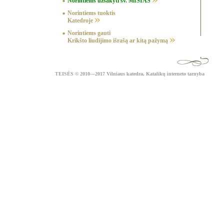
Norintiems užsakyti šv. MIŠIAS
Norintiems tuoktis
Katedroje
Norintiems gauti
Krikšto liudijimo išrašą ar kitą pažymą
TEISĖS
© 2010—2017 Vilniaus katedra,
Katalikų interneto tarnyba