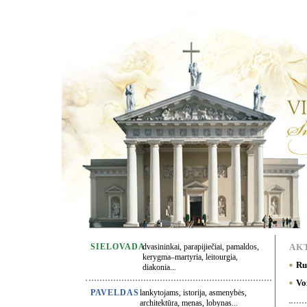
SIELOVADA
dvasininkai, parapijiečiai, pamaldos,
AK
kerygma–martyria, leitourgia,
Ru
diakonia...
Vo
PAVELDAS
lankytojams, istorija, asmenybės,
architektūra, menas, lobynas...