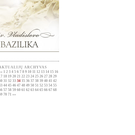
AKTUALIJŲ ARCHYVAS
««
1
2
3
4
5
6
7
8
9
10
11
12
13
14
15
16
17
18
19
20
21
22
23
24
25
26
27
28
29
30
31
32
33
34
35
36
37
38
39
40
41
42
43
44
45
46
47
48
49
50
51
52
53
54
55
56
57
58
59
60
61
62
63
64
65
66
67
68
69
70
71
»»