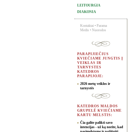
LEITOURGIA
DIAKONIA
Kontaktai
•
Parama
Medis
•
Nuorodos
PARAPIJIEČIUS
KVIEČIAME JUNGTIS Į
VEIKLAS IR
TARNYSTES
KATEDROS
PARAPIJOJE:
2026 metų veiklos ir
tarnystės
KATEDROS MALDOS
GRUPELĖ KVIEČIAME
KARTU MELSTIS:
Čia galite palikti savo
intencijas - už ką norite, kad
pasimelstume ir pažiūrėti