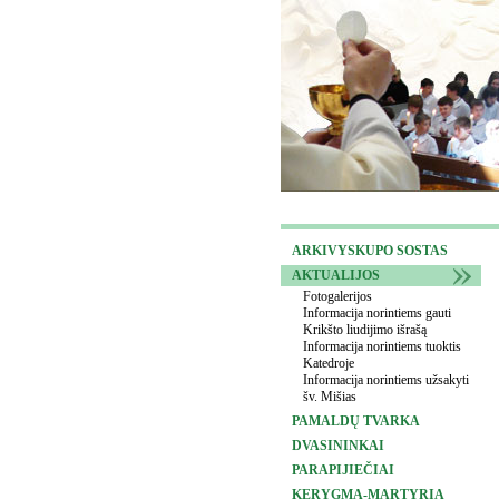
ARKIVYSKUPO SOSTAS
AKTUALIJOS
Fotogalerijos
Informacija norintiems gauti
Krikšto liudijimo išrašą
Informacija norintiems tuoktis
Katedroje
Informacija norintiems užsakyti
šv. Mišias
PAMALDŲ TVARKA
DVASININKAI
PARAPIJIEČIAI
KERYGMA-MARTYRIA