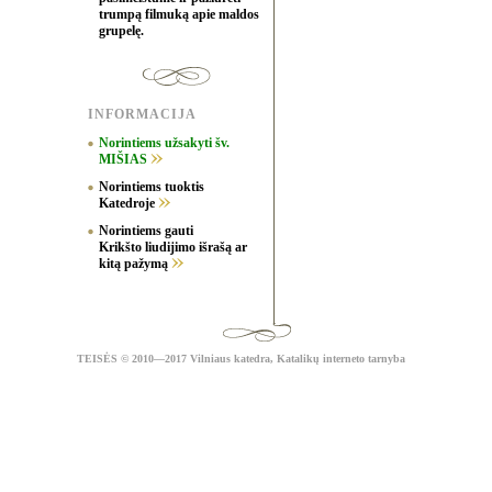
trumpą filmuką apie maldos
grupelę.
INFORMACIJA
Norintiems užsakyti šv.
MIŠIAS
Norintiems tuoktis
Katedroje
Norintiems gauti
Krikšto liudijimo išrašą ar
kitą pažymą
TEISĖS
© 2010—2017 Vilniaus katedra,
Katalikų interneto tarnyba