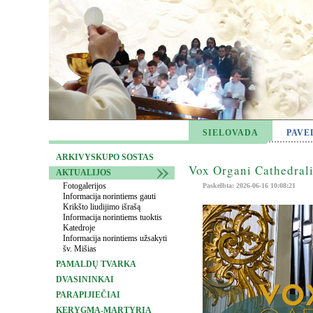
SIELOVADA
PAVE
ARKIVYSKUPO SOSTAS
Vox Organi Cathedrali
AKTUALIJOS
Fotogalerijos
Paskelbta: 2026-06-16 10:08:21
Informacija norintiems gauti
Krikšto liudijimo išrašą
Informacija norintiems tuoktis
Katedroje
Informacija norintiems užsakyti
šv. Mišias
PAMALDŲ TVARKA
DVASININKAI
PARAPIJIEČIAI
KERYGMA-MARTYRIA