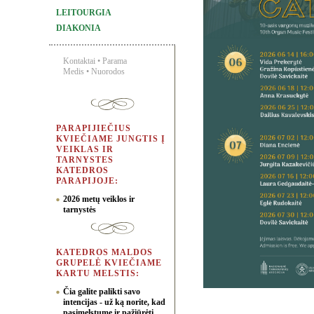
LEITOURGIA
DIAKONIA
Kontaktai
•
Parama
Medis
•
Nuorodos
PARAPIJIEČIUS
KVIEČIAME JUNGTIS Į
VEIKLAS IR
TARNYSTES
KATEDROS
PARAPIJOJE:
2026 metų veiklos ir
tarnystės
KATEDROS MALDOS
GRUPELĖ KVIEČIAME
KARTU MELSTIS:
Čia galite palikti savo
intencijas - už ką norite, kad
pasimelstume ir pažiūrėti