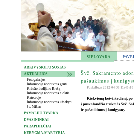
SIELOVADA
PAVE
ARKIVYSKUPO SOSTAS
Švč. Sakramento adora
AKTUALIJOS
pašaukimus į kunigys
Fotogalerijos
Informacija norintiems gauti
Paskelbta: 2012-04-30 11:46:18
Krikšto liudijimo išrašą
Informacija norintiems tuoktis
Katedroje
Kiekvieną ketvirtadienį, po
Informacija norintiems užsakyti
į pusvalandžio trukmės Švč. Sa
šv. Mišias
ir pašaukimus į kunigystę.
PAMALDŲ TVARKA
DVASININKAI
PARAPIJIEČIAI
KERYGMA-MARTYRIA