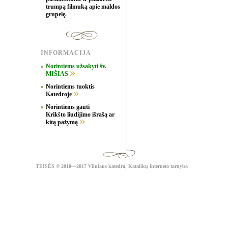
trumpą filmuką apie maldos
grupelę.
INFORMACIJA
Norintiems užsakyti šv.
MIŠIAS
Norintiems tuoktis
Katedroje
Norintiems gauti
Krikšto liudijimo išrašą ar
kitą pažymą
TEISĖS
© 2010—2017 Vilniaus katedra,
Katalikų interneto tarnyba