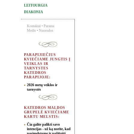
LEITOURGIA
DIAKONIA
Kontaktai
•
Parama
Medis
•
Nuorodos
PARAPIJIEČIUS
KVIEČIAME JUNGTIS Į
VEIKLAS IR
TARNYSTES
KATEDROS
PARAPIJOJE:
2026 metų veiklos ir
tarnystės
KATEDROS MALDOS
GRUPELĖ KVIEČIAME
KARTU MELSTIS:
Čia galite palikti savo
intencijas - už ką norite, kad
pasimelstume ir pažiūrėti