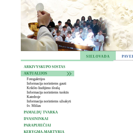
SIELOVADA
PAVE
ARKIVYSKUPO SOSTAS
AKTUALIJOS
Fotogalerijos
Informacija norintiems gauti
Krikšto liudijimo išrašą
Informacija norintiems tuoktis
Katedroje
Informacija norintiems užsakyti
šv. Mišias
PAMALDŲ TVARKA
DVASININKAI
PARAPIJIEČIAI
KERYGMA-MARTYRIA