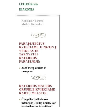
LEITOURGIA
DIAKONIA
Kontaktai
•
Parama
Medis
•
Nuorodos
PARAPIJIEČIUS
KVIEČIAME JUNGTIS Į
VEIKLAS IR
TARNYSTES
KATEDROS
PARAPIJOJE:
2026 metų veiklos ir
tarnystės
KATEDROS MALDOS
GRUPELĖ KVIEČIAME
KARTU MELSTIS:
Čia galite palikti savo
intencijas - už ką norite, kad
pasimelstume ir pažiūrėti