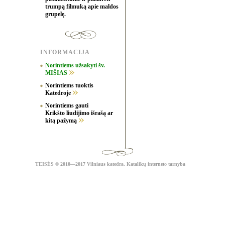
trumpą filmuką apie maldos
grupelę.
INFORMACIJA
Norintiems užsakyti šv.
MIŠIAS
Norintiems tuoktis
Katedroje
Norintiems gauti
Krikšto liudijimo išrašą ar
kitą pažymą
TEISĖS
© 2010—2017 Vilniaus katedra,
Katalikų interneto tarnyba