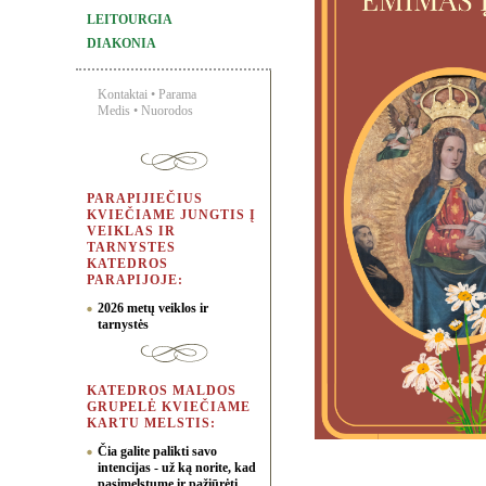
LEITOURGIA
DIAKONIA
Kontaktai
•
Parama
Medis
•
Nuorodos
PARAPIJIEČIUS
KVIEČIAME JUNGTIS Į
VEIKLAS IR
TARNYSTES
KATEDROS
PARAPIJOJE:
2026 metų veiklos ir
tarnystės
KATEDROS MALDOS
GRUPELĖ KVIEČIAME
KARTU MELSTIS:
Čia galite palikti savo
intencijas - už ką norite, kad
pasimelstume ir pažiūrėti