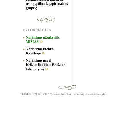
trumpą filmuką apie maldos
grupelę.
INFORMACIJA
Norintiems užsakyti šv.
MIŠIAS
Norintiems tuoktis
Katedroje
Norintiems gauti
Krikšto liudijimo išrašą ar
kitą pažymą
TEISĖS
© 2010—2017 Vilniaus katedra,
Katalikų interneto tarnyba