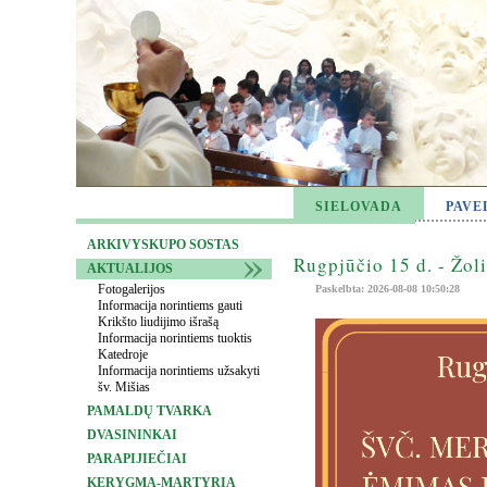
SIELOVADA
PAVE
ARKIVYSKUPO SOSTAS
Rugpjūčio 15 d. - Žol
AKTUALIJOS
Fotogalerijos
Paskelbta: 2026-08-08 10:50:28
Informacija norintiems gauti
Krikšto liudijimo išrašą
Informacija norintiems tuoktis
Katedroje
Informacija norintiems užsakyti
šv. Mišias
PAMALDŲ TVARKA
DVASININKAI
PARAPIJIEČIAI
KERYGMA-MARTYRIA