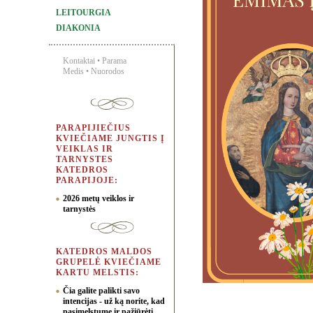
LEITOURGIA
DIAKONIA
Kontaktai
•
Parama
Medis
•
Nuorodos
PARAPIJIEČIUS
KVIEČIAME JUNGTIS Į
VEIKLAS IR
TARNYSTES
KATEDROS
PARAPIJOJE:
2026 metų veiklos ir
tarnystės
KATEDROS MALDOS
GRUPELĖ KVIEČIAME
KARTU MELSTIS:
Čia galite palikti savo
intencijas - už ką norite, kad
pasimelstume ir pažiūrėti