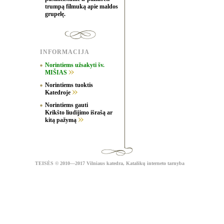
trumpą filmuką apie maldos
grupelę.
INFORMACIJA
Norintiems užsakyti šv.
MIŠIAS
Norintiems tuoktis
Katedroje
Norintiems gauti
Krikšto liudijimo išrašą ar
kitą pažymą
TEISĖS
© 2010—2017 Vilniaus katedra,
Katalikų interneto tarnyba