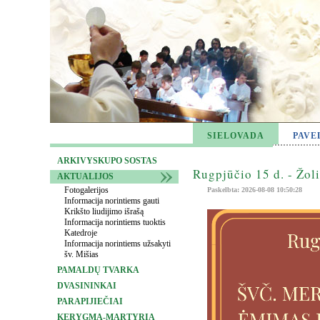
SIELOVADA
PAVE
ARKIVYSKUPO SOSTAS
Rugpjūčio 15 d. - Žol
AKTUALIJOS
Fotogalerijos
Paskelbta: 2026-08-08 10:50:28
Informacija norintiems gauti
Krikšto liudijimo išrašą
Informacija norintiems tuoktis
Katedroje
Informacija norintiems užsakyti
šv. Mišias
PAMALDŲ TVARKA
DVASININKAI
PARAPIJIEČIAI
KERYGMA-MARTYRIA