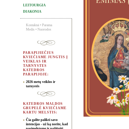
LEITOURGIA
DIAKONIA
Kontaktai
•
Parama
Medis
•
Nuorodos
PARAPIJIEČIUS
KVIEČIAME JUNGTIS Į
VEIKLAS IR
TARNYSTES
KATEDROS
PARAPIJOJE:
2026 metų veiklos ir
tarnystės
KATEDROS MALDOS
GRUPELĖ KVIEČIAME
KARTU MELSTIS:
Čia galite palikti savo
intencijas - už ką norite, kad
pasimelstume ir pažiūrėti