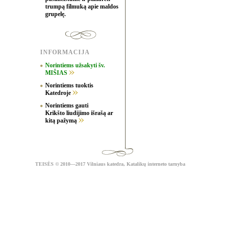
trumpą filmuką apie maldos
grupelę.
INFORMACIJA
Norintiems užsakyti šv.
MIŠIAS
Norintiems tuoktis
Katedroje
Norintiems gauti
Krikšto liudijimo išrašą ar
kitą pažymą
TEISĖS
© 2010—2017 Vilniaus katedra,
Katalikų interneto tarnyba