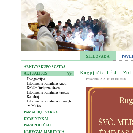
SIELOVADA
PAVE
ARKIVYSKUPO SOSTAS
Rugpjūčio 15 d. - Žol
AKTUALIJOS
Fotogalerijos
Paskelbta: 2026-08-08 10:50:28
Informacija norintiems gauti
Krikšto liudijimo išrašą
Informacija norintiems tuoktis
Katedroje
Informacija norintiems užsakyti
šv. Mišias
PAMALDŲ TVARKA
DVASININKAI
PARAPIJIEČIAI
KERYGMA-MARTYRIA