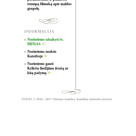
trumpą filmuką apie maldos
grupelę.
INFORMACIJA
Norintiems užsakyti šv.
MIŠIAS
Norintiems tuoktis
Katedroje
Norintiems gauti
Krikšto liudijimo išrašą ar
kitą pažymą
TEISĖS
© 2010—2017 Vilniaus katedra,
Katalikų interneto tarnyba