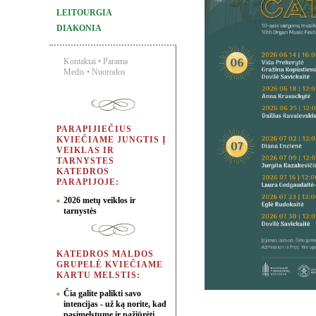
LEITOURGIA
DIAKONIA
Kontaktai
•
Parama
Medis
•
Nuorodos
PARAPIJIEČIUS
KVIEČIAME JUNGTIS Į
VEIKLAS IR
TARNYSTES
KATEDROS
PARAPIJOJE:
2026 metų veiklos ir
tarnystės
KATEDROS MALDOS
GRUPELĖ KVIEČIAME
KARTU MELSTIS:
Čia galite palikti savo
intencijas - už ką norite, kad
pasimelstume ir pažiūrėti