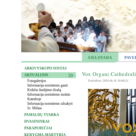
SIELOVADA
PAVE
ARKIVYSKUPO SOSTAS
Vox Organi Cathedrali
AKTUALIJOS
Fotogalerijos
Paskelbta: 2026-06-16 10:08:21
Informacija norintiems gauti
Krikšto liudijimo išrašą
Informacija norintiems tuoktis
Katedroje
Informacija norintiems užsakyti
šv. Mišias
PAMALDŲ TVARKA
DVASININKAI
PARAPIJIEČIAI
KERYGMA-MARTYRIA