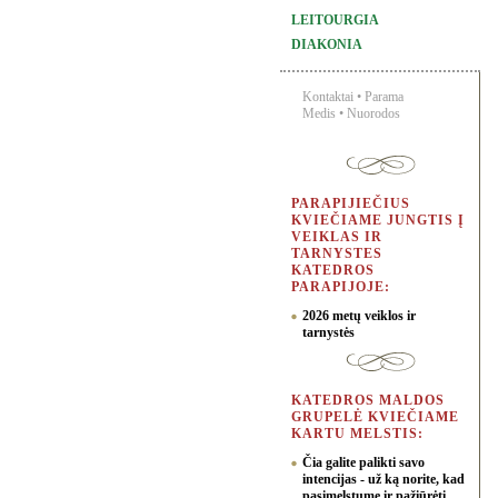
LEITOURGIA
DIAKONIA
Kontaktai
•
Parama
Medis
•
Nuorodos
PARAPIJIEČIUS
KVIEČIAME JUNGTIS Į
VEIKLAS IR
TARNYSTES
KATEDROS
PARAPIJOJE:
2026 metų veiklos ir
tarnystės
KATEDROS MALDOS
GRUPELĖ KVIEČIAME
KARTU MELSTIS:
Čia galite palikti savo
intencijas - už ką norite, kad
pasimelstume ir pažiūrėti