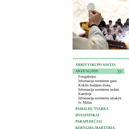
ARKIVYSKUPO SOSTAS
AKTUALIJOS
Fotogalerijos
Informacija norintiems gauti
Krikšto liudijimo išrašą
Informacija norintiems tuoktis
Katedroje
Informacija norintiems užsakyti
šv. Mišias
PAMALDŲ TVARKA
DVASININKAI
PARAPIJIEČIAI
KERYGMA-MARTYRIA