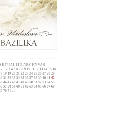
AKTUALIJŲ ARCHYVAS
««
1
2
3
4
5
6
7
8
9
10
11
12
13
14
15
16
17
18
19
20
21
22
23
24
25
26
27
28
29
30
31
32
33
34
35
36
37
38
39
40
41
42
43
44
45
46
47
48
49
50
51
52
53
54
55
56
57
58
59
60
61
62
63
64
65
66
67
68
69
70
71
»»