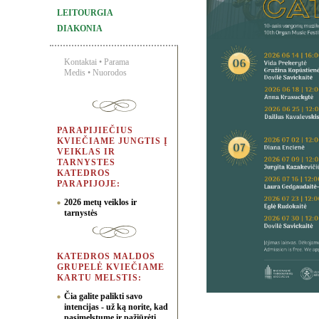
LEITOURGIA
DIAKONIA
Kontaktai
•
Parama
Medis
•
Nuorodos
PARAPIJIEČIUS
KVIEČIAME JUNGTIS Į
VEIKLAS IR
TARNYSTES
KATEDROS
PARAPIJOJE:
2026 metų veiklos ir
tarnystės
KATEDROS MALDOS
GRUPELĖ KVIEČIAME
KARTU MELSTIS:
Čia galite palikti savo
intencijas - už ką norite, kad
pasimelstume ir pažiūrėti