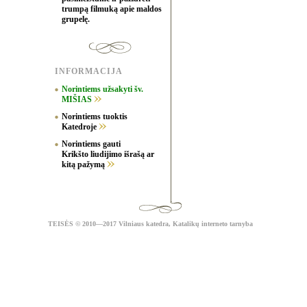
trumpą filmuką apie maldos
grupelę.
INFORMACIJA
Norintiems užsakyti šv.
MIŠIAS
Norintiems tuoktis
Katedroje
Norintiems gauti
Krikšto liudijimo išrašą ar
kitą pažymą
TEISĖS
© 2010—2017 Vilniaus katedra,
Katalikų interneto tarnyba