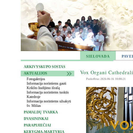
SIELOVADA
PAVE
ARKIVYSKUPO SOSTAS
Vox Organi Cathedrali
AKTUALIJOS
Fotogalerijos
Paskelbta: 2026-06-16 10:08:21
Informacija norintiems gauti
Krikšto liudijimo išrašą
Informacija norintiems tuoktis
Katedroje
Informacija norintiems užsakyti
šv. Mišias
PAMALDŲ TVARKA
DVASININKAI
PARAPIJIEČIAI
KERYGMA-MARTYRIA