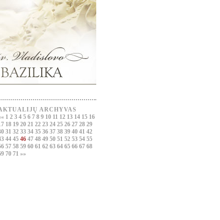
AKTUALIJŲ ARCHYVAS
««
1
2
3
4
5
6
7
8
9
10
11
12
13
14
15
16
17
18
19
20
21
22
23
24
25
26
27
28
29
30
31
32
33
34
35
36
37
38
39
40
41
42
43
44
45
46
47
48
49
50
51
52
53
54
55
56
57
58
59
60
61
62
63
64
65
66
67
68
69
70
71
»»