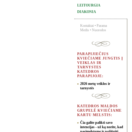
LEITOURGIA
DIAKONIA
Kontaktai
•
Parama
Medis
•
Nuorodos
PARAPIJIEČIUS
KVIEČIAME JUNGTIS Į
VEIKLAS IR
TARNYSTES
KATEDROS
PARAPIJOJE:
2026 metų veiklos ir
tarnystės
KATEDROS MALDOS
GRUPELĖ KVIEČIAME
KARTU MELSTIS:
Čia galite palikti savo
intencijas - už ką norite, kad
pasimelstume ir pažiūrėti