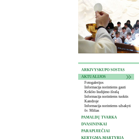
ARKIVYSKUPO SOSTAS
AKTUALIJOS
Fotogalerijos
Informacija norintiems gauti
Krikšto liudijimo išrašą
Informacija norintiems tuoktis
Katedroje
Informacija norintiems užsakyti
šv. Mišias
PAMALDŲ TVARKA
DVASININKAI
PARAPIJIEČIAI
KERYGMA-MARTYRIA