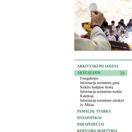
ARKIVYSKUPO SOSTAS
AKTUALIJOS
Fotogalerijos
Informacija norintiems gauti
Krikšto liudijimo išrašą
Informacija norintiems tuoktis
Katedroje
Informacija norintiems užsakyti
šv. Mišias
PAMALDŲ TVARKA
DVASININKAI
PARAPIJIEČIAI
KERYGMA-MARTYRIA