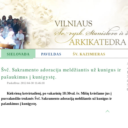
SIELOVADA
PAVELDAS
ŠV. KAZIMIERAS
Švč. Sakramento adoracija meldžiantis už kunigus ir
pašaukimus į kunigystę.
Paskelbta: 2012-04-30 11:46:18
Kiekvieną ketvirtadienį, po vakarinių 18:30val. šv. Mišių kviečiame jus į
pusvalandžio trukmės Švč. Sakramento adoraciją meldžiantis už kunigus ir
pašaukimus į kunigystę.