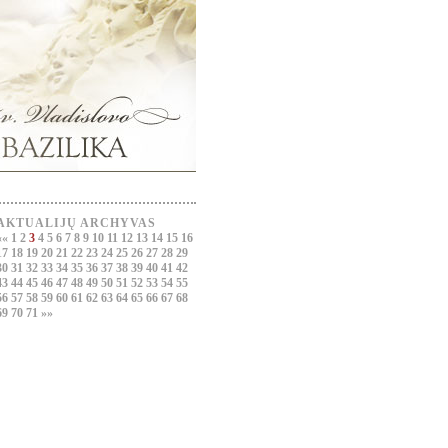
AKTUALIJŲ ARCHYVAS
««
1
2
3
4
5
6
7
8
9
10
11
12
13
14
15
16
17
18
19
20
21
22
23
24
25
26
27
28
29
30
31
32
33
34
35
36
37
38
39
40
41
42
43
44
45
46
47
48
49
50
51
52
53
54
55
56
57
58
59
60
61
62
63
64
65
66
67
68
69
70
71
»»