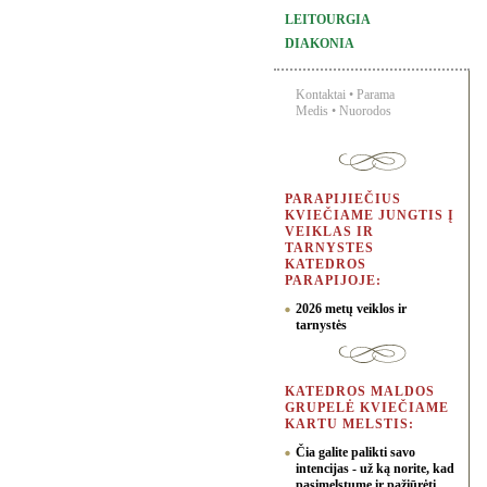
LEITOURGIA
DIAKONIA
Kontaktai
•
Parama
Medis
•
Nuorodos
PARAPIJIEČIUS
KVIEČIAME JUNGTIS Į
VEIKLAS IR
TARNYSTES
KATEDROS
PARAPIJOJE:
2026 metų veiklos ir
tarnystės
KATEDROS MALDOS
GRUPELĖ KVIEČIAME
KARTU MELSTIS:
Čia galite palikti savo
intencijas - už ką norite, kad
pasimelstume ir pažiūrėti