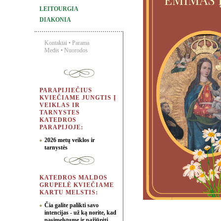
LEITOURGIA
DIAKONIA
Kontaktai
•
Parama
Medis
•
Nuorodos
PARAPIJIEČIUS
KVIEČIAME JUNGTIS Į
VEIKLAS IR
TARNYSTES
KATEDROS
PARAPIJOJE:
2026 metų veiklos ir
tarnystės
KATEDROS MALDOS
GRUPELĖ KVIEČIAME
KARTU MELSTIS:
Čia galite palikti savo
intencijas - už ką norite, kad
pasimelstume ir pažiūrėti