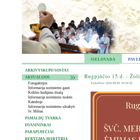
SIELOVADA
PAVE
ARKIVYSKUPO SOSTAS
Rugpjūčio 15 d. - Žol
AKTUALIJOS
Fotogalerijos
Paskelbta: 2026-08-08 10:50:28
Informacija norintiems gauti
Krikšto liudijimo išrašą
Informacija norintiems tuoktis
Katedroje
Informacija norintiems užsakyti
šv. Mišias
PAMALDŲ TVARKA
DVASININKAI
PARAPIJIEČIAI
KERYGMA-MARTYRIA