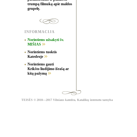
trumpą filmuką apie maldos
grupelę.
INFORMACIJA
Norintiems užsakyti šv.
MIŠIAS
Norintiems tuoktis
Katedroje
Norintiems gauti
Krikšto liudijimo išrašą ar
kitą pažymą
TEISĖS
© 2010—2017 Vilniaus katedra,
Katalikų interneto tarnyba