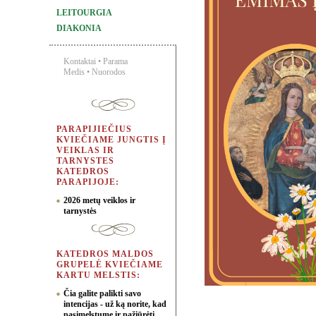
LEITOURGIA
DIAKONIA
Kontaktai
•
Parama
Medis
•
Nuorodos
PARAPIJIEČIUS
KVIEČIAME JUNGTIS Į
VEIKLAS IR
TARNYSTES
KATEDROS
PARAPIJOJE:
2026 metų veiklos ir
tarnystės
KATEDROS MALDOS
GRUPELĖ KVIEČIAME
KARTU MELSTIS:
Čia galite palikti savo
intencijas - už ką norite, kad
pasimelstume ir pažiūrėti