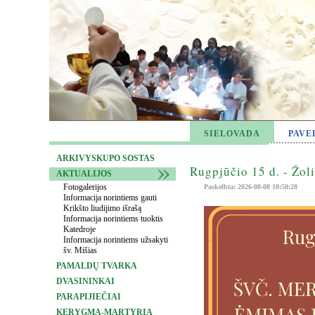
SIELOVADA
PAVE
ARKIVYSKUPO SOSTAS
Rugpjūčio 15 d. - Žol
AKTUALIJOS
Fotogalerijos
Paskelbta: 2026-08-08 10:50:28
Informacija norintiems gauti
Krikšto liudijimo išrašą
Informacija norintiems tuoktis
Katedroje
Informacija norintiems užsakyti
šv. Mišias
PAMALDŲ TVARKA
DVASININKAI
PARAPIJIEČIAI
KERYGMA-MARTYRIA