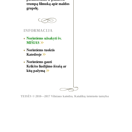
trumpą filmuką apie maldos
grupelę.
INFORMACIJA
Norintiems užsakyti šv.
MIŠIAS
Norintiems tuoktis
Katedroje
Norintiems gauti
Krikšto liudijimo išrašą ar
kitą pažymą
TEISĖS
© 2010—2017 Vilniaus katedra,
Katalikų interneto tarnyba