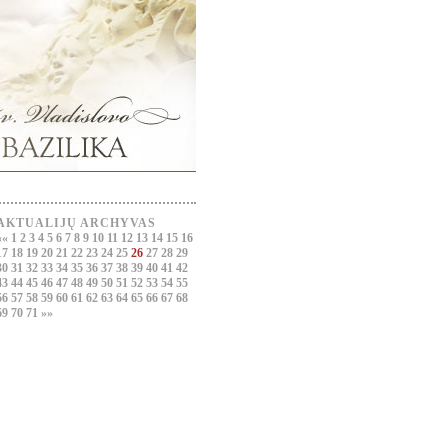
AKTUALIJŲ ARCHYVAS
««
1
2
3
4
5
6
7
8
9
10
11
12
13
14
15
16
17
18
19
20
21
22
23
24
25
26
27
28
29
30
31
32
33
34
35
36
37
38
39
40
41
42
43
44
45
46
47
48
49
50
51
52
53
54
55
56
57
58
59
60
61
62
63
64
65
66
67
68
69
70
71
»»