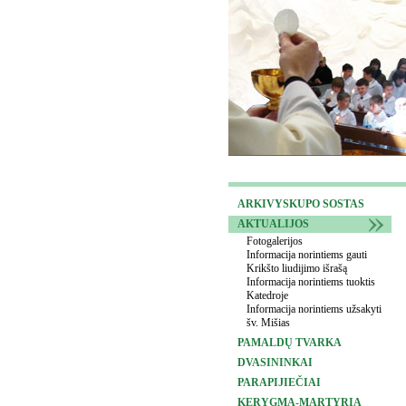
ARKIVYSKUPO SOSTAS
AKTUALIJOS
Fotogalerijos
Informacija norintiems gauti
Krikšto liudijimo išrašą
Informacija norintiems tuoktis
Katedroje
Informacija norintiems užsakyti
šv. Mišias
PAMALDŲ TVARKA
DVASININKAI
PARAPIJIEČIAI
KERYGMA-MARTYRIA