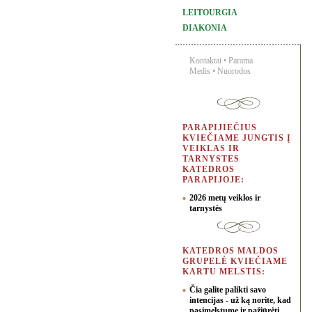
LEITOURGIA
DIAKONIA
Kontaktai
•
Parama
Medis
•
Nuorodos
PARAPIJIEČIUS
KVIEČIAME JUNGTIS Į
VEIKLAS IR
TARNYSTES
KATEDROS
PARAPIJOJE:
2026 metų veiklos ir
tarnystės
KATEDROS MALDOS
GRUPELĖ KVIEČIAME
KARTU MELSTIS:
Čia galite palikti savo
intencijas - už ką norite, kad
pasimelstume ir pažiūrėti