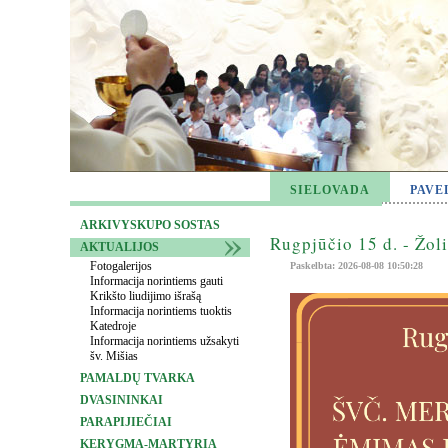
SIELOVADA
PAVE
ARKIVYSKUPO SOSTAS
Rugpjūčio 15 d. - Žol
AKTUALIJOS
Fotogalerijos
Paskelbta: 2026-08-08 10:50:28
Informacija norintiems gauti
Krikšto liudijimo išrašą
Informacija norintiems tuoktis
Katedroje
Informacija norintiems užsakyti
šv. Mišias
PAMALDŲ TVARKA
DVASININKAI
PARAPIJIEČIAI
KERYGMA-MARTYRIA