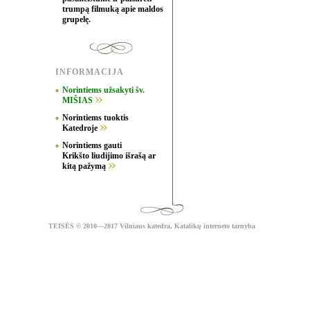
trumpą filmuką apie maldos
grupelę.
INFORMACIJA
Norintiems užsakyti šv.
MIŠIAS
Norintiems tuoktis
Katedroje
Norintiems gauti
Krikšto liudijimo išrašą ar
kitą pažymą
TEISĖS
© 2010—2017 Vilniaus katedra,
Katalikų interneto tarnyba