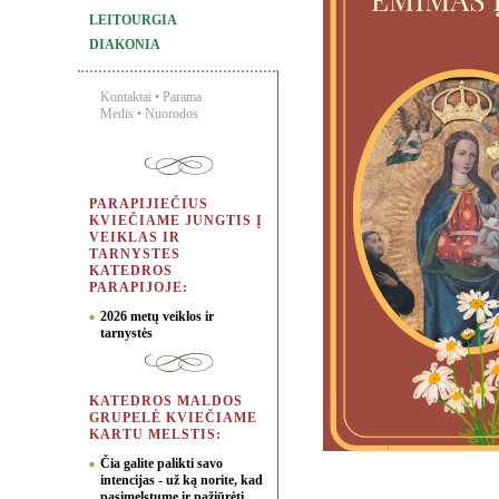
LEITOURGIA
DIAKONIA
Kontaktai
•
Parama
Medis
•
Nuorodos
PARAPIJIEČIUS
KVIEČIAME JUNGTIS Į
VEIKLAS IR
TARNYSTES
KATEDROS
PARAPIJOJE:
2026 metų veiklos ir
tarnystės
KATEDROS MALDOS
GRUPELĖ KVIEČIAME
KARTU MELSTIS:
Čia galite palikti savo
intencijas - už ką norite, kad
pasimelstume ir pažiūrėti