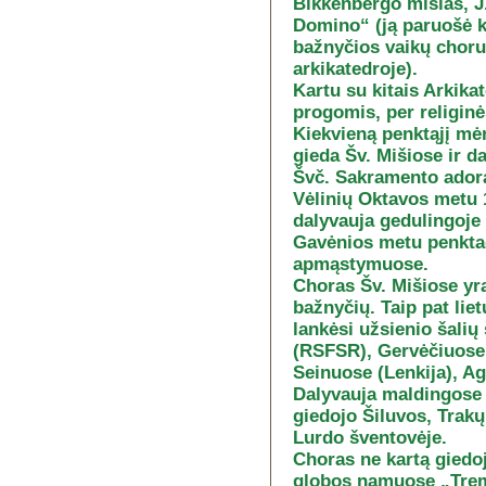
Bikkenbergo mišias, J
Domino“ (ją paruošė k
bažnyčios vaikų choru,
arkikatedroje).
Kartu su kitais Arkika
progomis, per religinė
Kiekvieną penktąjį mėn
gieda Šv. Mišiose ir d
Švč. Sakramento adora
Vėlinių Oktavos metu 1
dalyvauja gedulingoje
Gavėnios metu penktad
apmąstymuose.
Choras Šv. Mišiose yra
bažnyčių. Taip pat li
lankėsi užsienio šalių
(RSFSR), Gervėčiuose,
Seinuose (Lenkija), Ag
Dalyvauja maldingose 
giedojo Šiluvos, Trakų
Lurdo šventovėje.
Choras ne kartą giedo
globos namuose „Tremt