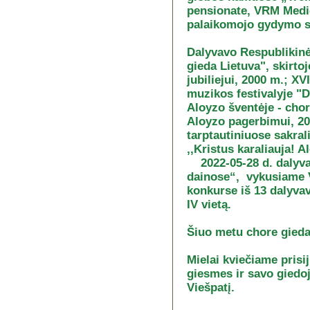
pensionate, VRM Medic
palaikomojo gydymo s
Dalyvavo Respublikinė
gieda Lietuva", skirto
jubiliejui, 2000 m.; XV
muzikos festivalyje "D
Aloyzo šventėje - chor
Aloyzo pagerbimui, 2017
tarptautiniuose sakral
,,Kristus karaliauja! Al
2022-05-28 d. dalyv
dainose“, vykusiame V
konkurse iš 13 dalyva
IV vietą.
Šiuo metu chore gieda
Mielai kviečiame prisi
giesmes ir savo giedoj
Viešpatį.