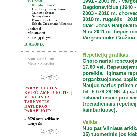
1991 - 2003 m. - vargo
Chorai
Parapinis choras
Bagdonavičius (1940 -
Liaudies giesmių choras
2003 - 2010 m. chorve
Jaunimo choras
Šeimų choras
2010 m. rugsėjis - 201
Kamerinis choras
Schola Gregoriana Vilnensis
diak. Jonas Naujokaiti
Skaitovai
Nuo 2011 m. liepos mė
Ministrantai
Vargonininkė Gražina 
Procesijų dalyviai
DIAKONIA
Repeticijų grafikas
Kontaktai
•
Parama
Choro nariai repetuoja
Medis
•
Nuorodos
17.00 val. Repetuojam
poreikis, ilginama rep
organizuojamos papild
Naujus narius priima 
PARAPIJIEČIUS
tel. 8 679 29198. Ją ga
KVIEČIAME JUNGTIS Į
sekmadieniais prie varg
VEIKLAS IR
TARNYSTES
trečiadieniais repetici
KATEDROS
kambariuose).
PARAPIJOJE:
2026 metų veiklos ir
Veikla
tarnystės
Nuo pat Vilniaus arkik
05) tuometinis jos kl