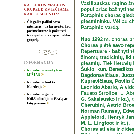
Vasiliauskas ragino žm
KATEDROS MALDOS
populiarias bažnytine
GRUPELĖ KVIEČIAME
KARTU MELSTIS:
Parapinis choras gied
giesmininkų. Vėliau c
Čia galite palikti savo
intencijas - už ką norite, kad
Parapinio vardą.
pasimelstume ir pažiūrėti
trumpą filmuką apie maldos
Nuo 1992 m. choras pr
grupelę.
Choras plėtė savo rep
Repertuare - bažnytin
žinomų tradicinių, iki 
INFORMACIJA
giesmių. Tiek lietuvi
Šukio, kun. Benedikto
Norintiems užsakyti šv.
Bagdonavičiaus, Juozo
MIŠIAS
Kuprevičiaus, Povilo Č
Norintiems tuoktis
Leonido Abario, Alvid
Katedroje
Fausto Strolios, L. Ab
Norintiems gauti
G. Sakalausko ir kt.), 
Krikšto liudijimo išrašą ar
kitą pažymą
Cherubini, Astrid Bro
Norman Ramsey, Edward
Appleford, Henryk Jan
M. L. Lingfoot ir kt.).
Choras atlieka ir dide