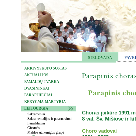
SIELOVADA
PAVE
ARKIVYSKUPO SOSTAS
Parapinis chora
AKTUALIJOS
PAMALDŲ TVARKA
DVASININKAI
Parapinis cho
PARAPIJIEČIAI
KERYGMA-MARTYRIA
LEITOURGIA
Choras įsikūrė 1991 m
Sakramentai
8 val. Šv. Mišiose ir k
Sakramentalijos ir patarnavimai
Pamaldumai
Giesmės
Choro vadovai
Maldos už kunigus grupė