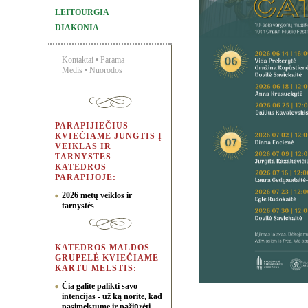
LEITOURGIA
DIAKONIA
Kontaktai
•
Parama
Medis
•
Nuorodos
PARAPIJIEČIUS
KVIEČIAME JUNGTIS Į
VEIKLAS IR
TARNYSTES
KATEDROS
PARAPIJOJE:
2026 metų veiklos ir
tarnystės
KATEDROS MALDOS
GRUPELĖ KVIEČIAME
KARTU MELSTIS:
Čia galite palikti savo
intencijas - už ką norite, kad
pasimelstume ir pažiūrėti