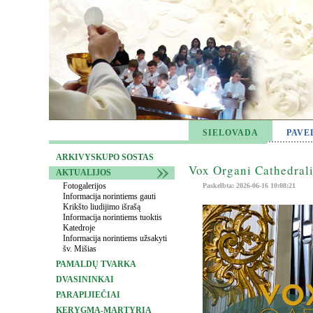
SIELOVADA
PAVE
ARKIVYSKUPO SOSTAS
Vox Organi Cathedrali
AKTUALIJOS
Fotogalerijos
Paskelbta: 2026-06-16 10:08:21
Informacija norintiems gauti
Krikšto liudijimo išrašą
Informacija norintiems tuoktis
Katedroje
Informacija norintiems užsakyti
šv. Mišias
PAMALDŲ TVARKA
DVASININKAI
PARAPIJIEČIAI
KERYGMA-MARTYRIA