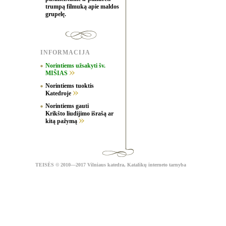
trumpą filmuką apie maldos
grupelę.
INFORMACIJA
Norintiems užsakyti šv.
MIŠIAS
Norintiems tuoktis
Katedroje
Norintiems gauti
Krikšto liudijimo išrašą ar
kitą pažymą
TEISĖS
© 2010—2017 Vilniaus katedra,
Katalikų interneto tarnyba