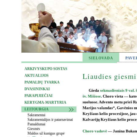
SIELOVADA
PAVE
ARKIVYSKUPO SOSTAS
Liaudies giesmi
AKTUALIJOS
PAMALDŲ TVARKA
DVASININKAI
Gieda
sekmadieniais 9 val. š
PARAPIJIEČIAI
šv. Mišiose
. Choro vieta — kate
suoluose. Advento metu prieš R
KERYGMA-MARTYRIA
Marijos valandas“, Gavėnios 
LEITOURGIA
Kryžiaus kelio procesijose, jau
Sakramentai
Sakramentalijos ir patarnavimai
Kalvarijų Kryžiaus kelio proce
Pamaldumai
Giesmės
Choro vadovė
— Janina Bukant
Maldos už kunigus grupė