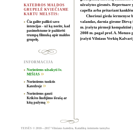
užrašytos giesmės. Repertuare 
KATEDROS MALDOS
GRUPELĖ KVIEČIAME
capella arba pritariant kanklėm
KARTU MELSTIS:
Choristai gieda šermenyse be
Čia galite palikti savo
valandas, darnia giesme Dievą š
intencijas - už ką norite, kad
m. įrašyta pirmoji kompaktinė 
pasimelstume ir pažiūrėti
2008 m. pagal prof. A. Motuzo 
trumpą filmuką apie maldos
įrašyti Vilniaus Verkių Kalvari
grupelę.
INFORMACIJA
Norintiems užsakyti šv.
MIŠIAS
Norintiems tuoktis
Katedroje
Norintiems gauti
Krikšto liudijimo išrašą ar
kitą pažymą
TEISĖS
© 2010—2017 Vilniaus katedra,
Katalikų interneto tarnyba