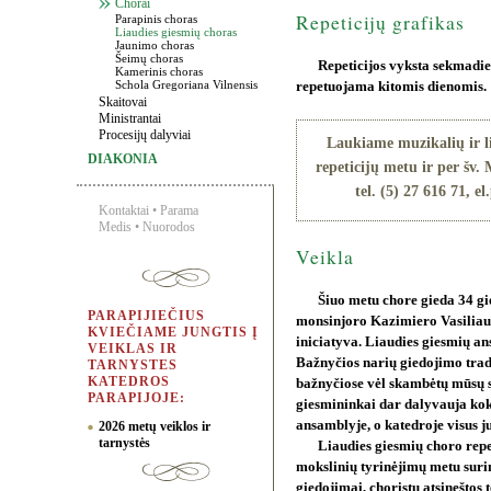
Chorai
Repeticijų grafikas
Parapinis choras
Liaudies giesmių choras
Jaunimo choras
Šeimų choras
Repeticijos vyksta sekmadie
Kamerinis choras
Schola Gregoriana Vilnensis
repetuojama kitomis dienomis.
Skaitovai
Ministrantai
Procesijų dalyviai
Laukiame muzikalių ir l
DIAKONIA
repeticijų metu ir per šv.
tel. (5) 27 616 71, el
Kontaktai
•
Parama
Medis
•
Nuorodos
Veikla
Šiuo metu chore gieda 34 gi
PARAPIJIEČIUS
monsinjoro Kazimiero Vasiliau
KVIEČIAME JUNGTIS Į
iniciatyva. Liaudies giesmių an
VEIKLAS IR
Bažnyčios narių giedojimo tradi
TARNYSTES
KATEDROS
bažnyčiose vėl skambėtų mūsų s
PARAPIJOJE:
giesmininkai dar dalyvauja kok
ansamblyje, o katedroje visus ju
2026 metų veiklos ir
tarnystės
Liaudies giesmių choro rep
mokslinių tyrinėjimų metu surin
giedojimai, choristų atsineštos t